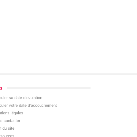
s
culer sa date d’ovulation
culer votre date d’accouchement
tions légales
s contacter
n du site
sources