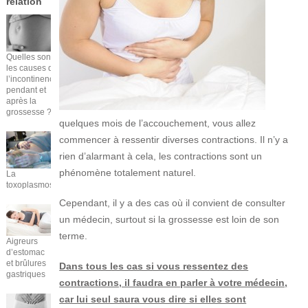
relation
Quelles sont
les causes de
l’incontinence
pendant et
après la
grossesse ?
quelques mois de l’accouchement, vous allez
commencer à ressentir diverses contractions. Il n’y a
rien d’alarmant à cela, les contractions sont un
phénomène totalement naturel.
La
toxoplasmose
Cependant, il y a des cas où il convient de consulter
un médecin, surtout si la grossesse est loin de son
terme.
Aigreurs
d’estomac
et brûlures
Dans tous les cas si vous ressentez des
gastriques
contractions, il faudra en parler à votre médecin,
car lui seul saura vous dire si elles sont