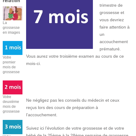
relation
trimestre de
grossesse et
vous devriez
La
faire attention à
grossesse
en images
un
accouchement
prématuré.
Vous aurez votre troisième examen au cours de ce
Votre
premier
mois-ci.
mois de
grossesse
Votre
Ne négligez pas les conseils du médecin et ceux
deuxième
mois de
reçus lors des cours de préparation à
grossesse
l’accouchement.
Suivez ici l’évolution de votre grossesse et de votre
bébé de la 25ème à la 28ème semaine de grossesse,