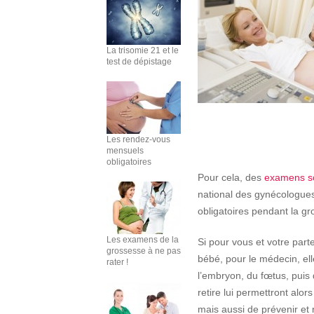
La trisomie 21 et le
test de dépistage
Les rendez-vous
mensuels
obligatoires
Pour cela, des
examens so
national des gynécologues
obligatoires pendant la g
Les examens de la
Si pour vous et votre part
grossesse à ne pas
bébé, pour le médecin, el
rater !
l’embryon, du fœtus, puis
retire lui permettront alo
mais aussi de prévenir et 