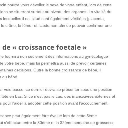
ecin pourra vous dévoiler le sexe de votre enfant, lors de cette
cations se situeront surtout au niveau des organes. La vitalité du
 lesquelles il est situé sont également vérifiées (placenta,
 le crâne, le fémur et l’abdomen afin de pouvoir confirmer une
 de « croissance foetale »
hie fournira non seulement des informations au gynécologue
e votre bébé, mais lui permettra aussi de prévoir certaines
ertaines décisions. Outre la bonne croissance de bébé, il
on du bébé.
r voie basse, ce dernier devra se présenter sous une position
la tête en bas. Si ce n’est pas le cas, des manœuvres externes et
es pour l’aider à adopter cette position avant l’accouchement.
ssance peut également être évalué lors de cette 3ème
qui s’effectue entre la 30ème et la 32ème semaine de grossesse