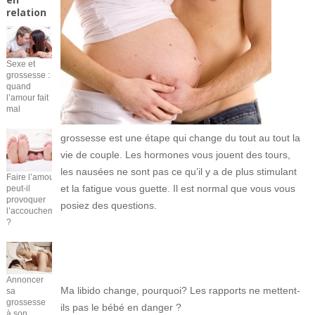
relation
Sexe et
grossesse :
quand
l’amour fait
mal
grossesse est une étape qui change du tout au tout la
vie de couple. Les hormones vous jouent des tours,
les nausées ne sont pas ce qu’il y a de plus stimulant
Faire l’amour
et la fatigue vous guette. Il est normal que vous vous
peut-il
provoquer
posiez des questions.
l’accouchement
?
Annoncer
Ma libido change, pourquoi? Les rapports ne mettent-
sa
grossesse
ils pas le bébé en danger ?
à son