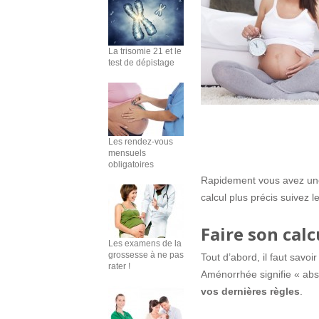
La trisomie 21 et le
test de dépistage
Les rendez-vous
mensuels
obligatoires
Rapidement vous avez une
calcul plus précis suivez l
Faire son cal
Les examens de la
grossesse à ne pas
Tout d’abord, il faut savo
rater !
Aménorrhée signifie « abse
vos dernières règles
.