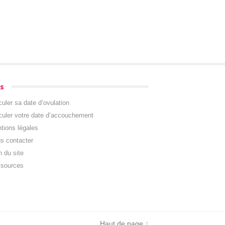
s
culer sa date d’ovulation
culer votre date d’accouchement
tions légales
s contacter
n du site
sources
Haut de page
↑