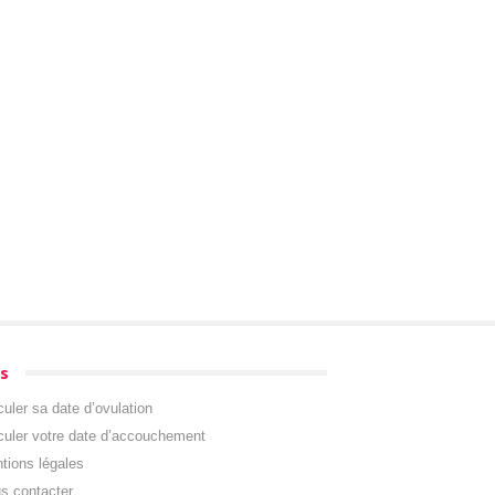
s
culer sa date d’ovulation
culer votre date d’accouchement
tions légales
s contacter