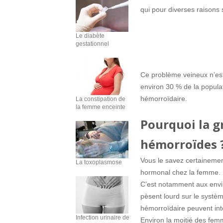
qui pour diverses raisons s
Le diabète
gestationnel
Ce problème veineux n’est
environ 30 % de la populat
hémorroïdaire.
La constipation de
la femme enceinte
Pourquoi la g
hémorroïdes 
Vous le savez certaineme
La toxoplasmose
hormonal chez la femme. 
C’est notamment aux envir
pèsent lourd sur le systèm
hémorroïdaire peuvent int
Infection urinaire de
Environ la moitié des fem